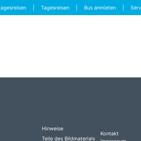
tagesreisen
|
Tagesreisen
|
Bus anmieten
|
Ser
Hinweise
Kontakt
Teile des Bildmaterials
Impressum