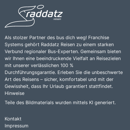
Möglichkeit, die festliche Atmosphäre des Striezelmarktes
einem unvergesslichen Ziel für Familien, Paare und
zu genießen, macht dieses Ziel zu einem unvergesslichen
Freunde.
Erlebnis für alle, die die Weihnachtszeit in Dresden erleben
möchten.
Als stolzer Partner des bus dich weg! Franchise
Systems gehört Raddatz Reisen zu einem starken
Verbund regionaler Bus-Experten. Gemeinsam bieten
wir Ihnen eine beeindruckende Vielfalt an Reisezielen
mit unserer verlässlichen 100 %
Durchführungsgarantie. Erleben Sie die unbeschwerte
Art des Reisens – sicher, komfortabel und mit der
Gewissheit, dass Ihr Urlaub garantiert stattfindet.
Hinweise
Teile des Bildmaterials wurden mittels KI generiert.
Kontakt
Impressum