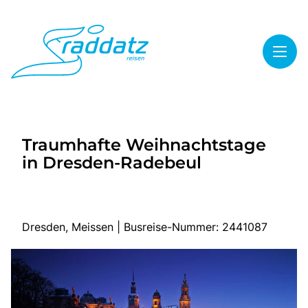
Toggl
Reisethemen
Traumhafte Weihnachtstage
Toggl
Highlights
in Dresden-Radebeul
Toggl
Service
Toggl
Kontakt
Dresden, Meissen | Busreise-Nummer: 2441087
Start
Mehrtagesreisen
Tagesreisen