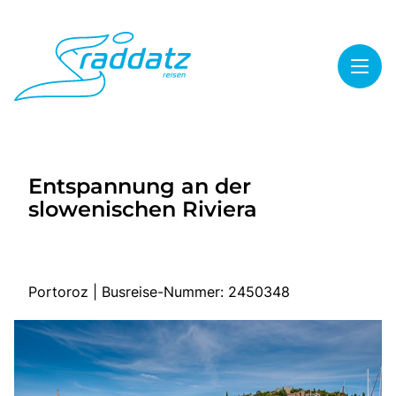
Toggl
Reisethemen
Entspannung an der
Toggl
Highlights
slowenischen Riviera
Toggl
Service
Toggl
Kontakt
Portoroz | Busreise-Nummer: 2450348
Start
Mehrtagesreisen
Tagesreisen