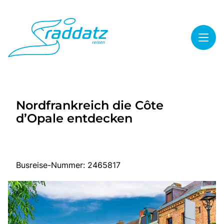
Toggl
Reisethemen
Nordfrankreich die Côte
Toggl
Highlights
d’Opale entdecken
Toggl
Service
Toggl
Kontakt
Busreise-Nummer: 2465817
Start
Mehrtagesreisen
Tagesreisen