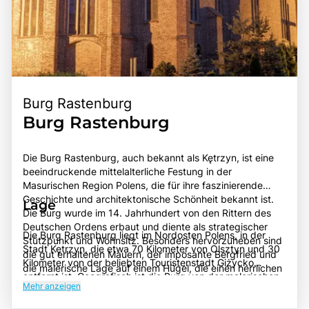
Burg Rastenburg
Burg Rastenburg
Die Burg Rastenburg, auch bekannt als Kętrzyn, ist eine
beeindruckende mittelalterliche Festung in der
Masurischen Region Polens, die für ihre faszinierende
Geschichte und architektonische Schönheit bekannt ist.
Lage
Die Burg wurde im 14. Jahrhundert von den Rittern des
Deutschen Ordens erbaut und diente als strategischer
Die Burg Rastenburg liegt im Nordosten Polens, in der
Stützpunkt und Wohnsitz. Besonders hervorzuheben sind
Stadt Kętrzyn, die etwa 70 Kilometer von Olsztyn und 30
die gut erhaltenen Mauern, der imposante Bergfried und
Kilometer von der beliebten Touristenstadt Giżycko
die malerische Lage auf einem Hügel, die einen herrlichen
entfernt ist. Geografisch ist die Burg von der malerischen
Blick auf die umliegende Landschaft bietet. Die Burg ist
Mehr anzeigen
Landschaft der Masurischen Seenplatte umgeben, die für
auch für ihre Rolle während des Zweiten Weltkriegs
ihre zahlreichen Seen, Wälder und sanften Hügel bekannt