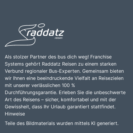
der Natur als auch die kulturellen Schätze der Region
entdecken möchten. Die Kombination aus der
beeindruckenden Landschaft, der historischen Bedeutung
und den vielfältigen Freizeitmöglichkeiten macht Masuren
zu einem bereichernden Erlebnis für alle, die die
Faszination dieser einzigartigen polnischen Region
erleben möchten.
Als stolzer Partner des bus dich weg! Franchise
Systems gehört Raddatz Reisen zu einem starken
Verbund regionaler Bus-Experten. Gemeinsam bieten
wir Ihnen eine beeindruckende Vielfalt an Reisezielen
mit unserer verlässlichen 100 %
Durchführungsgarantie. Erleben Sie die unbeschwerte
Art des Reisens – sicher, komfortabel und mit der
Gewissheit, dass Ihr Urlaub garantiert stattfindet.
Hinweise
Teile des Bildmaterials wurden mittels KI generiert.