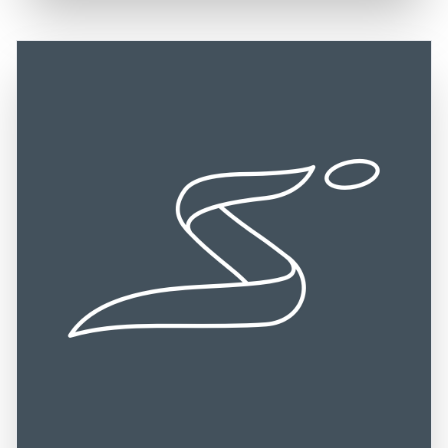
bekannt, als sie als Hauptquartier für die Wehrmacht
ist. Die Lage der Burg macht sie sowohl mit dem Auto als
diente. Heute ist die Burg ein beliebtes Ziel für Touristen,
auch mit öffentlichen Verkehrsmitteln gut erreichbar, und
die die Geschichte der Region erkunden, an Führungen
es gibt regelmäßige Busverbindungen zu den wichtigsten
teilnehmen und die beeindruckenden Ausstellungen
Städten der Region. Die Nähe zu weiteren
besichtigen möchten. Ein Besuch der Burg Rastenburg ist
Sehenswürdigkeiten, wie dem Wolfsschanze, dem
eine hervorragende Gelegenheit, in die Geschichte
ehemaligen Hauptquartier von Adolf Hitler, und den
einzutauchen, die beeindruckende Architektur zu
zahlreichen Seen und Naturparks, bietet zusätzliche
bewundern und die wunderschöne Natur der Masurischen
Möglichkeiten für Ausflüge und Erkundungen. Die
Seenplatte zu genießen. Die Kombination aus historischer
Kombination aus der zentralen Lage, der historischen
Bedeutung, kulturellen Erlebnissen und der Möglichkeit,
Bedeutung und der natürlichen Schönheit macht die Burg
die Umgebung zu erkunden, macht die Burg Rastenburg
Rastenburg zu einem bereichernden Erlebnis für alle, die
zu einem unvergesslichen Ziel für Reisende.
die Faszination dieser einzigartigen Region entdecken
möchten.