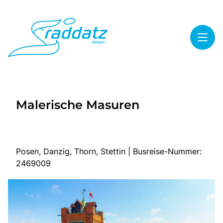
Toggl
Reisethemen
Malerische Masuren
Toggl
Highlights
Toggl
Service
Toggl
Kontakt
Posen, Danzig, Thorn, Stettin | Busreise-Nummer:
2469009
Start
Mehrtagesreisen
Tagesreisen