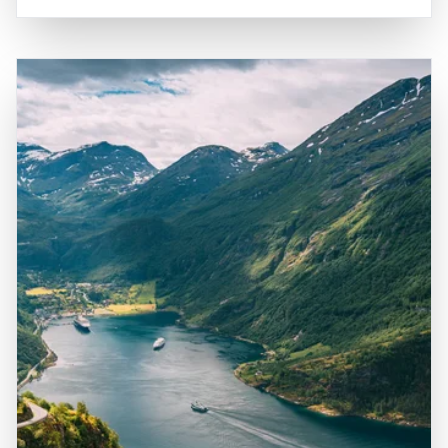
und Fauna besteht. Die Anreise zum Nordfjord ist sowohl
Angeln und Bootstouren, die es ermöglichen, die
mit dem Auto als auch mit dem Flugzeug möglich, wobei
unberührte Natur hautnah zu erleben. Der Nordfjord hat
der nächstgelegene Flughafen in Sandane liegt, der
auch eine reiche Geschichte, die bis in die Wikingerzeit
regelmäßige Verbindungen zu größeren Städten in
zurückreicht, und bietet zahlreiche kulturelle
Norwegen bietet. Die zentrale Lage des Fjords macht ihn
Sehenswürdigkeiten, darunter alte Kirchen und historische
zu einem idealen Ziel für Tagesausflüge oder als Teil einer
Stätten. Ein Besuch im Nordfjord ist eine hervorragende
Erkundungstour durch die unberührte Natur
Gelegenheit, die beeindruckende Natur zu genießen, die
Westnorwegens. Die Kombination aus der
lokale Kultur zu entdecken und unvergessliche
beeindruckenden Landschaft, der kulturellen Vielfalt und
Erinnerungen in einer der schönsten Fjordlandschaften
der Vielzahl an Freizeitmöglichkeiten macht den Nordfjord
Norwegens zu sammeln. Die Kombination aus
zu einem bereichernden Erlebnis für alle, die die
atemberaubender Landschaft, kulturellem Erbe und
Faszination dieser einzigartigen Region entdecken
vielfältigen Freizeitmöglichkeiten macht den Nordfjord zu
möchten.
einem unvergesslichen Ziel für Reisende.