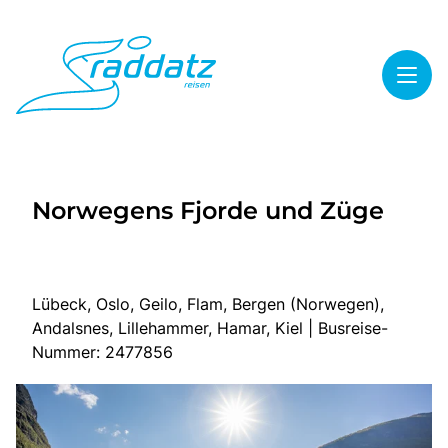
Toggl
Reisethemen
Norwegens Fjorde und Züge
Toggl
Highlights
Toggl
Service
Toggl
Kontakt
Lübeck, Oslo, Geilo, Flam, Bergen (Norwegen),
Andalsnes, Lillehammer, Hamar, Kiel | Busreise-
Nummer: 2477856
Start
Mehrtagesreisen
Tagesreisen