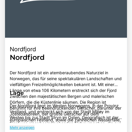
Nordfjord
Nordfjord
Der Nordfjord ist ein atemberaubendes Naturziel in
Norwegen, das für seine spektakulären Landschaften und
vielfältigen Freizeitmöglichkeiten bekannt ist. Mit einer
Länge von etwa 106 Kilometern erstreckt sich der Fjord
Lage
zwischen den majestätischen Bergen und malerischen
Dörfern, die die Küstenlinie säumen. Die Region ist
Der Nordfjord liegt im Westen Norwegens, in der Provinz
berühmt für ihre beeindruckenden Gletscher, darunter der
Vestland, und erstreckt sich von der Stadt Måløy im
Jostedalsbreen, der größte Gletscher auf dem
Westen bis zur Stadt Stryn im Osten. Geografisch ist der
europäischen Festland, sowie die zahlreichen Wasserfälle,
Fjord von einer beeindruckenden Natur umgeben, die aus
die in den Fjord stürzen. Besucher können eine Vielzahl
Mehr anzeigen
hohen Bergen, tiefen Tälern und einer Vielzahl von Flora
von Aktivitäten genießen, darunter Wandern, Kajakfahren,