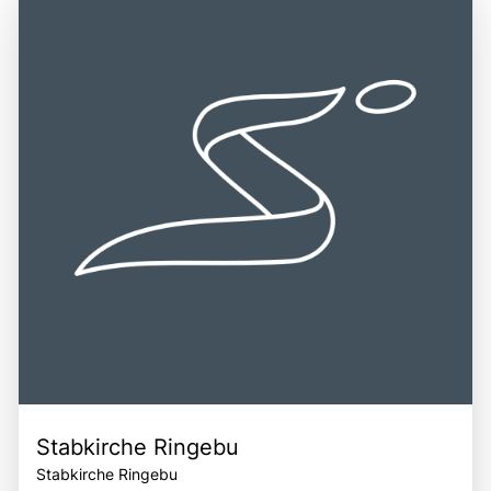
einem idealen Ausgangspunkt für die Erkundung weiterer
Geirangerfjord ist eine hervorragende Gelegenheit, die
Attraktionen, wie dem Nærøyfjord und dem Geiranger
beeindruckende Natur Norwegens zu erleben, die lokale
Skywalk. Die Kombination aus beeindruckenden
Kultur zu entdecken und unvergessliche Erinnerungen zu
Landschaften, historischen Sehenswürdigkeiten und der
schaffen.
Nähe zu weiteren Naturwundern macht den
Geirangerfjord zu einem bereichernden Erlebnis für alle,
die die Faszination der norwegischen Natur und Kultur
entdecken möchten.
Stabkirche Ringebu
Stabkirche Ringebu