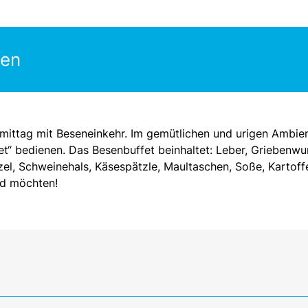
gen
hmittag mit Beseneinkehr. Im gemütlichen und urigen Ambie
et“ bedienen. Das Besenbuffet beinhaltet: Leber, Griebenwur
tzel, Schweinehals, Käsespätzle, Maultaschen, Soße, Kartoffe
nd möchten!