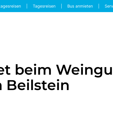
tagesreisen
|
Tagesreisen
|
Bus anmieten
|
Ser
et beim Weingu
 Beilstein