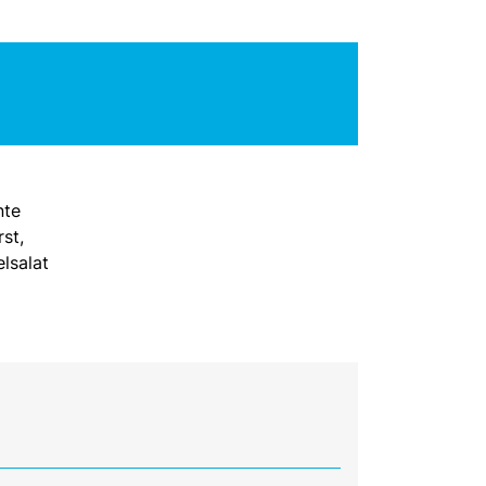
nte
st,
lsalat