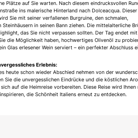
ne Plätze auf Sie warten. Nach diesem eindrucksvollen Ru
instraße ins malerische Hinterland nach Dolceacqua. Dieser
rd Sie mit seiner verfallenen Burgruine, den schmalen,
Steinhäusern in seinen Bann ziehen. Die mittelalterliche Br
ighlight, das Sie nicht verpassen sollten. Der Tag endet mit
ie die Möglichkeit haben, hochwertiges Olivenöl zu probie
ein Glas erlesener Wein serviert – ein perfekter Abschluss e
unvergessliches Erlebnis:
t es heute schon wieder Abschied nehmen von der wunders
assen Sie die unvergesslichen Eindrücke und die köstlichen A
sich auf die Heimreise vorbereiten. Diese Reise wird Ihnen
nspirieren, die Schönheit Italiens erneut zu entdecken.