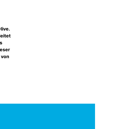
live.
eitet
s
ieser
 von