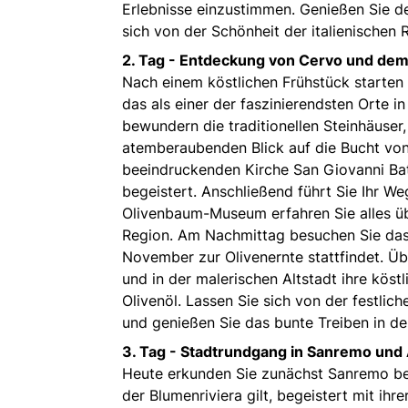
Erlebnisse einzustimmen. Genießen Sie d
sich von der Schönheit der italienischen 
2. Tag -
Entdeckung von Cervo und dem O
Nach einem köstlichen Frühstück starten
das als einer der faszinierendsten Orte i
bewundern die traditionellen Steinhäuser
atemberaubenden Blick auf die Bucht von 
beeindruckenden Kirche San Giovanni Batt
begeistert. Anschließend führt Sie Ihr We
Olivenbaum-Museum erfahren Sie alles üb
Region. Am Nachmittag besuchen Sie das tr
November zur Olivenernte stattfindet. Üb
und in der malerischen Altstadt ihre köst
Olivenöl. Lassen Sie sich von der festlic
und genießen Sie das bunte Treiben in d
3. Tag -
Stadtrundgang in Sanremo und 
Heute erkunden Sie zunächst Sanremo bei
der Blumenriviera gilt, begeistert mit ihr