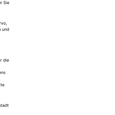
n Sie
rvo,
n und
r die
ens
kte
stadt