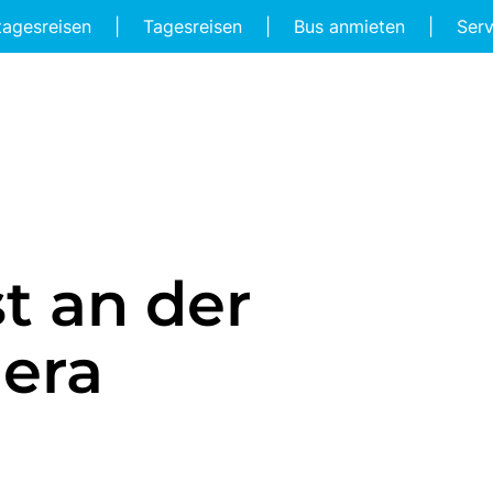
tagesreisen
|
Tagesreisen
|
Bus anmieten
|
Ser
st an der
era