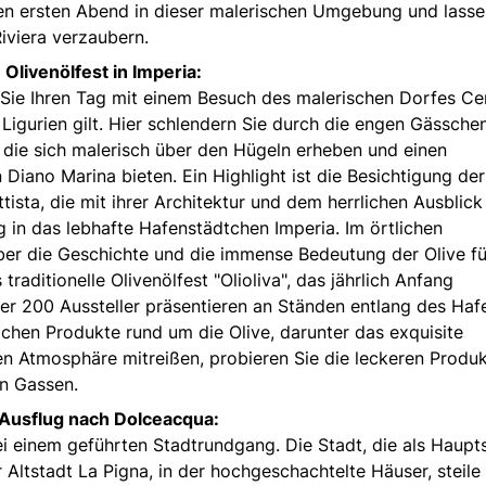
en ersten Abend in dieser malerischen Umgebung und lasse
Riviera verzaubern.
livenölfest in Imperia:
 Sie Ihren Tag mit einem Besuch des malerischen Dorfes Ce
n Ligurien gilt. Hier schlendern Sie durch die engen Gässche
, die sich malerisch über den Hügeln erheben und einen
Diano Marina bieten. Ein Highlight ist die Besichtigung der
ista, die mit ihrer Architektur und dem herrlichen Ausblick
g in das lebhafte Hafenstädtchen Imperia. Im örtlichen
er die Geschichte und die immense Bedeutung der Olive fü
aditionelle Olivenölfest "Olioliva", das jährlich Anfang
er 200 Aussteller präsentieren an Ständen entlang des Haf
lichen Produkte rund um die Olive, darunter das exquisite
hen Atmosphäre mitreißen, probieren Sie die leckeren Produ
en Gassen.
Ausflug nach Dolceacqua:
 einem geführten Stadtrundgang. Die Stadt, die als Haupt
er Altstadt La Pigna, in der hochgeschachtelte Häuser, steile