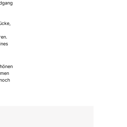
ndgang
ücke,
ren.
ines
chönen
romen
 noch