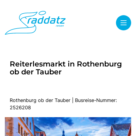
Toggl
Reisethemen
Reiterlesmarkt in Rothenburg
Toggl
Highlights
ob der Tauber
Toggl
Service
Toggl
Kontakt
Rothenburg ob der Tauber | Busreise-Nummer:
2526208
Start
Mehrtagesreisen
Tagesreisen