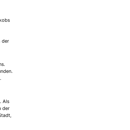
akobs
 der
ns.
unden.
.
. Als
n der
tadt,