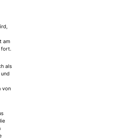
ird,
kt am
fort.
h als
n und
h von
us
die
n
e