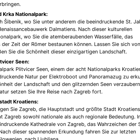
rbringen.
d Krka Nationalpark:
h Šibenik, wo Sie unter anderem die beeindruckende St. J
enaissancebauwerk Dalmatiens. Nach dieser kulturellen
onalpark, wo Sie die atemberaubenden Wasserfälle, das
der Zeit der Römer bestaunen können. Lassen Sie sich von
n Sie die Schönheit dieser einzigartigen Landschaft.
tvicer Seen:
lpark Plitvicer Seen, einem der acht Nationalparks Kroatie
indruckende Natur per Elektroboot und Panoramazug zu erk
önheit der Landschaft und den glitzernden Seen verzaubern
tur setzen Sie Ihre Reise nach Zagreb fort.
stadt Kroatiens:
gen Sie Zagreb, die Hauptstadt und größte Stadt Kroatiens
t Zagreb sowohl nationale als auch regionale Bedeutung. I
eindruckende Kathedrale von Zagreb, das Wahrzeichen der S
Nach dieser spannenden Erkundung fahren Sie zur letzten
owenien, nach Ljubljana.