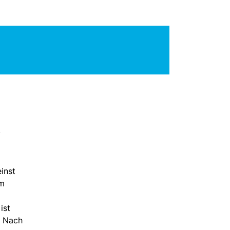
,
inst
em
ist
. Nach