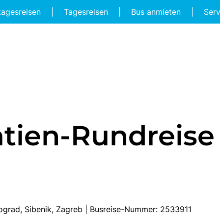
tagesreisen
|
Tagesreisen
|
Bus anmieten
|
Ser
tien-Rundreise
Biograd, Sibenik, Zagreb | Busreise-Nummer: 2533911