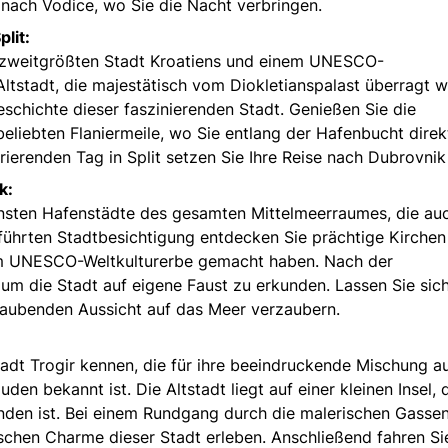
 nach Vodice, wo Sie die Nacht verbringen.
lit:
er zweitgrößten Stadt Kroatiens und einem UNESCO-
Altstadt, die majestätisch vom Diokletianspalast überragt w
Geschichte dieser faszinierenden Stadt. Genießen Sie die
eliebten Flaniermeile, wo Sie entlang der Hafenbucht dire
ierenden Tag in Split setzen Sie Ihre Reise nach Dubrovnik 
k:
nsten Hafenstädte des gesamten Mittelmeerraumes, die auc
geführten Stadtbesichtigung entdecken Sie prächtige Kirche
inem UNESCO-Weltkulturerbe gemacht haben. Nach der
 um die Stadt auf eigene Faust zu erkunden. Lassen Sie sic
aubenden Aussicht auf das Meer verzaubern.
adt Trogir kennen, die für ihre beeindruckende Mischung a
n bekannt ist. Die Altstadt liegt auf einer kleinen Insel, 
nden ist. Bei einem Rundgang durch die malerischen Gasse
schen Charme dieser Stadt erleben. Anschließend fahren Si