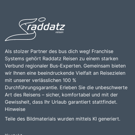
Kombination aus der idyllischen Lage, der
spektakulären Ausblicken, kulturellen Schätzen und
beeindruckenden Natur und der Nähe zu kulturellen
Freizeitmöglichkeiten macht den Lago Maggiore zu einem
Sehenswürdigkeiten macht den Lago Maggiore zu einem
unvergesslichen Erlebnis für jeden Reisenden.
bereichernden Erlebnis für alle, die die Schönheit und
Vielfalt der italienischen Landschaft entdecken möchten.
Als stolzer Partner des bus dich weg! Franchise
Systems gehört Raddatz Reisen zu einem starken
Verbund regionaler Bus-Experten. Gemeinsam bieten
wir Ihnen eine beeindruckende Vielfalt an Reisezielen
mit unserer verlässlichen 100 %
Durchführungsgarantie. Erleben Sie die unbeschwerte
Art des Reisens – sicher, komfortabel und mit der
Gewissheit, dass Ihr Urlaub garantiert stattfindet.
Hinweise
Teile des Bildmaterials wurden mittels KI generiert.