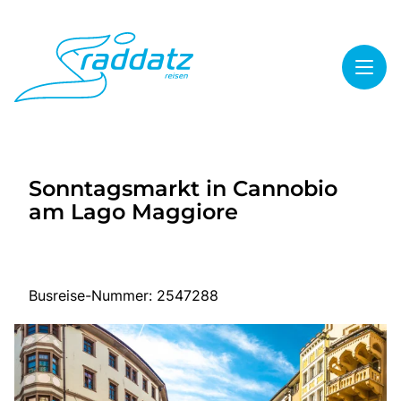
Toggl
Reisethemen
Sonntagsmarkt in Cannobio
Toggl
Highlights
am Lago Maggiore
Toggl
Service
Toggl
Kontakt
Busreise-Nummer: 2547288
Start
Mehrtagesreisen
Tagesreisen