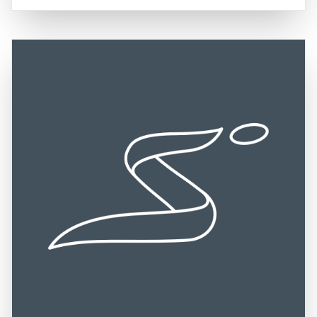
majestätisch über dem Hafen der Stadt. Die Insel ist leicht
Ausblicke auf das Meer genießen und mehr über die
mit der Fähre von fast allen umliegenden Städten zu
Geschichte der Festung und ihrer Bedeutung für die
erreichen, was sie zu einem beliebten Ziel für
Region erfahren. Die Festung ist nicht nur ein Ort der
Tagesausflüge macht. Die Lage der Festung bietet nicht
Geschichte, sondern auch ein beliebtes Ziel für
nur einen historischen Kontext, sondern auch eine
Veranstaltungen und kulturelle Aktivitäten, was sie zu
atemberaubende Kulisse, die Besucher in ihren Bann
einem lebendigen Teil des heutigen Marstrand macht.
zieht.