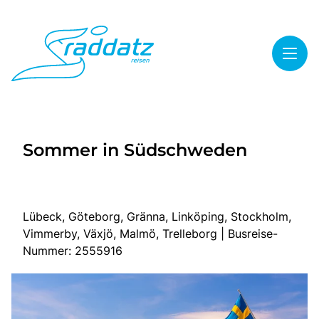
Toggl
Reisethemen
Sommer in Südschweden
Toggl
Highlights
Toggl
Service
Toggl
Kontakt
Lübeck, Göteborg, Gränna, Linköping, Stockholm,
Vimmerby, Växjö, Malmö, Trelleborg | Busreise-
Nummer: 2555916
Start
Mehrtagesreisen
Tagesreisen