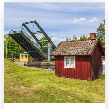
Möglichkeiten für Erkundungen in der Umgebung.
ein Ort der Anbetung, sondern auch ein kulturelles
Vadstena ist leicht mit dem Auto oder öffentlichen
Zentrum, das regelmäßig Konzerte und Veranstaltungen
Verkehrsmitteln von Städten wie Linköping und Jönköping
beherbergt. Die Kombination aus historischer Bedeutung
aus erreichbar, was die Klosterkirche zu einem idealen Ziel
und architektonischer Schönheit macht die Klosterkirche
für Tagesausflüge macht.
Sancta Birgitta zu einem unvergesslichen Ziel für
Reisende.