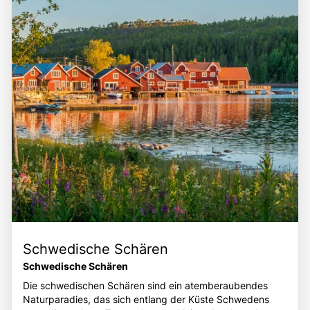
zu erkunden, die Geschichte des Kanals zu entdecken
und Kultur macht ihn zu einem idealen Ziel für Reisende,
und die herzliche Gastfreundschaft der Einheimischen zu
die sowohl die Schönheit der Landschaft als auch die
erleben.
historische Bedeutung dieser einzigartigen Wasserstraße
entdecken möchten. Die Kombination aus der
beeindruckenden Ingenieurskunst, der malerischen
Umgebung und den vielfältigen Freizeitmöglichkeiten
macht den Göta-Kanal zu einem bereichernden Erlebnis
für alle, die die Faszination dieser einzigartigen
schwedischen Attraktion erleben möchten.
Schwedische Schären
Schwedische Schären
Die schwedischen Schären sind ein atemberaubendes
Naturparadies, das sich entlang der Küste Schwedens