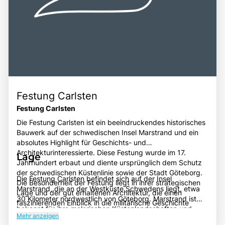
Festung Carlsten
Festung Carlsten
Die Festung Carlsten ist ein beeindruckendes historisches
Bauwerk auf der schwedischen Insel Marstrand und ein
absolutes Highlight für Geschichts- und
Architekturinteressierte. Diese Festung wurde im 17.
Lage
Jahrhundert erbaut und diente ursprünglich dem Schutz
der schwedischen Küstenlinie sowie der Stadt Göteborg.
Die Festung Carlsten befindet sich auf der Insel
Die Besonderheit der Festung liegt in ihrer strategischen
Marstrand, die an der Westküste Schwedens liegt, etwa
Lage und der gut erhaltenen Architektur, die einen
30 Kilometer nordwestlich von Göteborg. Marstrand ist
faszinierenden Einblick in die militärische Geschichte
bekannt für ihre malerischen Küstenlandschaften und
Schwedens bietet. Besucher können die beeindruckenden
Mehr anzeigen
historischen Gebäude, und die Festung thront
Mauern und Bastionen erkunden, die atemberaubenden