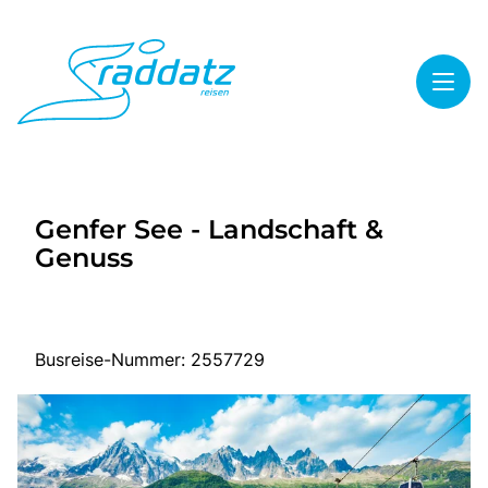
Toggl
Reisethemen
Genfer See - Landschaft &
Toggl
Highlights
Genuss
Toggl
Service
Toggl
Kontakt
Busreise-Nummer: 2557729
Start
Mehrtagesreisen
Tagesreisen