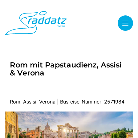
Toggl
Reisethemen
Rom mit Papstaudienz, Assisi
Toggl
Highlights
& Verona
Toggl
Service
Toggl
Kontakt
Rom, Assisi, Verona | Busreise-Nummer: 2571984
Start
Mehrtagesreisen
Tagesreisen