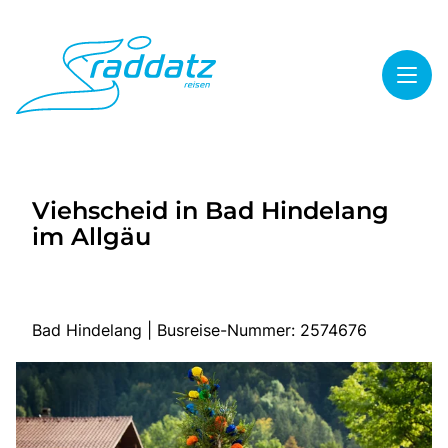
Toggl
Reisethemen
Viehscheid in Bad Hindelang
Toggl
Highlights
im Allgäu
Toggl
Service
Toggl
Kontakt
Bad Hindelang | Busreise-Nummer: 2574676
Start
Mehrtagesreisen
Tagesreisen