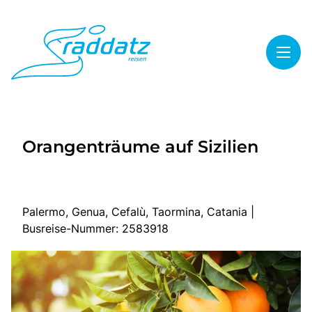
Toggl
Reisethemen
Orangenträume auf Sizilien
Toggl
Highlights
Toggl
Service
Toggl
Kontakt
Palermo, Genua, Cefalù, Taormina, Catania |
Busreise-Nummer: 2583918
Start
Mehrtagesreisen
Tagesreisen