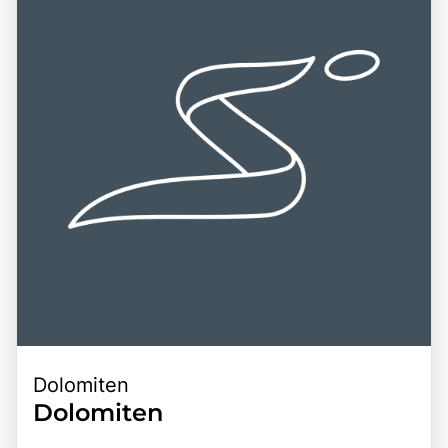
Schönheit der Region erschließen. Die Nähe zu beliebten
Architektur und den Traditionen der Region widerspiegelt.
Urlaubszielen wie Meran, Brixen und den Dolomiten macht
Ein Besuch in Südtirol ist eine hervorragende Gelegenheit,
Südtirol zu einem idealen Ziel für Tagesausflüge und
die herzliche Gastfreundschaft der Einheimischen, die
längere Aufenthalte. Die Kombination aus
beeindruckende Natur und die faszinierende Kultur dieser
atemberaubenden Landschaften, reicher Geschichte und
einzigartigen Region zu erleben. Die Kombination aus
einer Vielzahl von Freizeitmöglichkeiten macht Südtirol zu
Abenteuer, Erholung und kulinarischen Genüssen macht
einem unvergesslichen Erlebnis für alle, die die Schönheit
Südtirol zu einem unvergesslichen Ziel für Reisende.
und Vielfalt dieser einzigartigen Region entdecken
möchten.
Dolomiten
Dolomiten