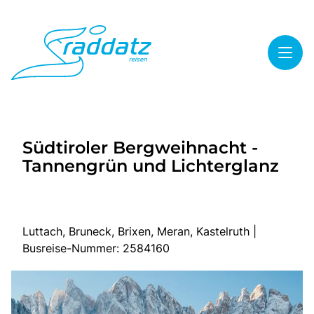
Toggl
Reisethemen
Südtiroler Bergweihnacht -
Toggl
Highlights
Tannengrün und Lichterglanz
Toggl
Service
Toggl
Kontakt
Luttach, Bruneck, Brixen, Meran, Kastelruth |
Busreise-Nummer: 2584160
Start
Mehrtagesreisen
Tagesreisen