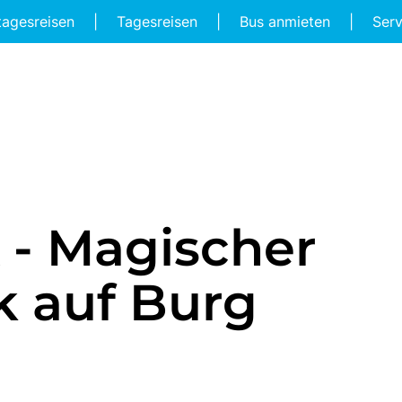
tagesreisen
|
Tagesreisen
|
Bus anmieten
|
Ser
- Magischer
k auf Burg