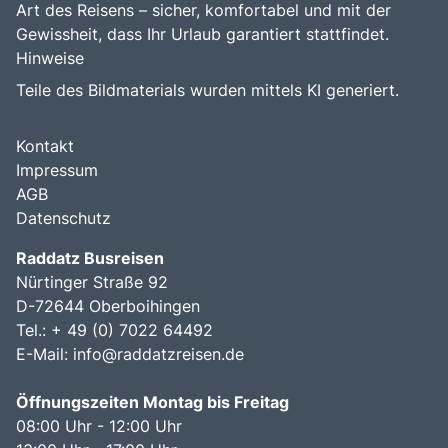
Grenze zur Schweiz und ist von einer beeindruckenden
Art des Reisens – sicher, komfortabel und mit der
Landschaft umgeben, die den Bodensee und die Alpen
Gewissheit, dass Ihr Urlaub garantiert stattfindet.
umfasst. Die zentrale Lage der Stadt macht das Fest
Hinweise
leicht erreichbar, sowohl mit dem Auto als auch mit
öffentlichen Verkehrsmitteln. Die Uferpromenade, wo das
Teile des Bildmaterials wurden mittels KI generiert.
Fest stattfindet, bietet einen herrlichen Blick auf den See
und die umliegenden Berge, was das Erlebnis noch
Kontakt
unvergesslicher macht. Die Nähe zu anderen
Sehenswürdigkeiten, wie der Altstadt von Konstanz und
Impressum
der Insel Mainau, macht das Seenachtsfest zu einem
AGB
idealen Ziel für einen abwechslungsreichen Tagesausflug.
Datenschutz
Raddatz Busreisen
Nürtinger Straße 92
D-72644 Oberboihingen
Tel.: + 49 (0) 7022 64492
E-Mail:
info@raddatzreisen.de
Öffnungszeiten Montag bis Freitag
08:00 Uhr - 12:00 Uhr