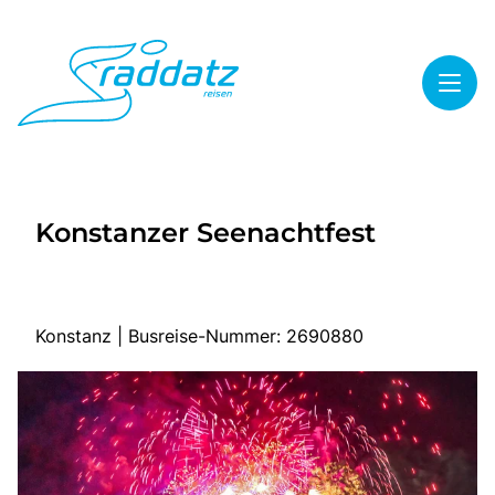
Toggl
Reisethemen
Konstanzer Seenachtfest
Toggl
Highlights
Toggl
Service
Toggl
Kontakt
Konstanz | Busreise-Nummer: 2690880
Start
Mehrtagesreisen
Tagesreisen