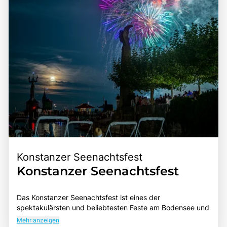
Konstanzer Seenachtsfest
Konstanzer Seenachtsfest
Das Konstanzer Seenachtsfest ist eines der
spektakulärsten und beliebtesten Feste am Bodensee und
zieht jedes Jahr Tausende von Besuchern an. Dieses
Mehr anzeigen